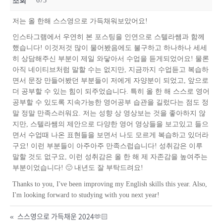
673
조회
저는 올 한해 스스영으로 가득채워보았어요!
인스타그램에서 우연히 본 포스팅을 인연으로 스텔라쌤과 함께
했습니다! 이것저것 많이 물어봤음에도 불구하고 하나하나 세세
히 상담해주신 부분이 제일 와닿아서 수업을 듣게되었어요! 물론
아직 네이티브처럼 말할 수는 없지만, 지금까지 수업듣고 복습하
면서 문장 만들어봤던 부분들이 저에게 자양분이 되었고, 앞으로
더 공부할 수 있는 힘이 되주었습니다. 특히 올 한 해 스스로 영어
공부할 수 있도록 지속가능한 영어공부 습관을 길렀다는 점도 정
말 정말 만족스러워요. 저는 성향 상 영상보는 것을 좋아하지 않
지만, 스텔라쌤의 제안으로 다양한 영어 영상들을 보고있고 들으
면서 수업때 나온 표현들을 보면서 나도 모르게 복습하고 있더라
구요! 이런 부분들이 아주아주 만족스럽습니다! 성취감은 이루
말할 것도 없구요, 이런 성취감은 올 한 해 제 자존감을 높여주는
부분이었습니다! 🙂 내년도 잘 부탁드려요!
Thanks to you, I've been improving my English skills this year. Also,
I'm looking forward to studying with you next year!
«
스스영으로 가득채운 2024🫶🏻