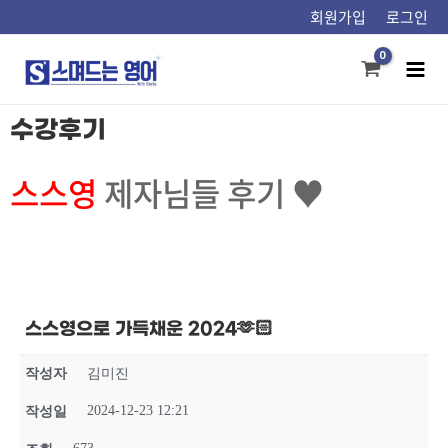
콘텐츠로
회원가입
로그인
건너뛰기
Mai
Men
수강후기
스스영
제자님들 후기 ♥
스스영으로 가득채운 2024🫶🏻
작성자
김미진
2024-12-23 12:21
작성일