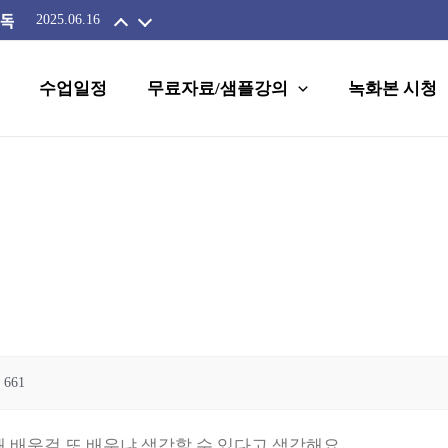
필독
2025.06.16
수업일정
무료자료/샘플강의
녹화본 시청
661
왜 배운걸 또 배우냐 생각할 수 있다고 생각해요