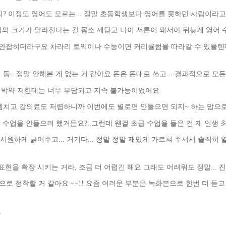
? 이정도 영어도 모르는... 정말 초등학생보다 영어를 못하던 사람이라고
세상의 크기가 달라진다는 걸 몸소 깨닫고
나이 서른이 돼서야 뒤늦게 영어 
이 안잡히더라구요 차라리 토익이나 수능이면 커리큘럼을 따라갈 수 있을텐데
.. 정말 안해본 게 없는 거 같아요 돈은 돈대로 쓰고... 결과적으로 모
의지박약 저한테는 너무 부담되고 지속 불가능이었어요
는셈치고 강의료도 저렴하니까 이번에도 별로면 안들으면 되지~ 하는 맘으
 수업을 안들으려 했거든요?..그런데 웬걸 초급 수업을 들은 건 제 인생 
시원하게 긁어주고... 거기다... 정말 정말 재밌게 가르쳐 주셔서 솔직히
현을 확장 시키는 거라, 조금 더 어렵긴 해요 그래도 어려워도 정말... 
 샘으로 정착할 거 같아요 ~~!! 요즘 어려운 부분은 녹화본으로 한번 더 
요