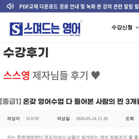
콘텐츠로
PDF교재 다운로드 경로 안내 및 녹화 본 강의 관련 알림 
건너뛰기
수강신청
수강후기
스스영
제자님들 후기 ♥
[중급1]
온갖 영어수업 다 들어본 사람의 찐 3개
작성자
이지우
작성일
2026-05-24 21:26
조회
저는 중학생때부터 영포자여서 남들이 쉽게하는 영어 독해조차 할 