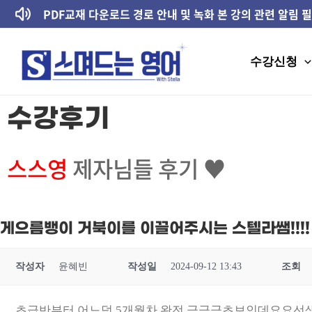
콘텐츠로
PDF교재 다운로드 경로 안내 및 녹화 본 강의 관련 알림 
건너뛰기
수강신청
수강후기
스스영
제자님들 후기 ♥
게으름뱅이 거북이를 이끌어주시는 스텔라쌤!!!!
작성자
윤혜빈
작성일
2024-09-12 13:43
조회
초급반부터 어느덧 5개월차 완전 극극극초보인데요요선생님