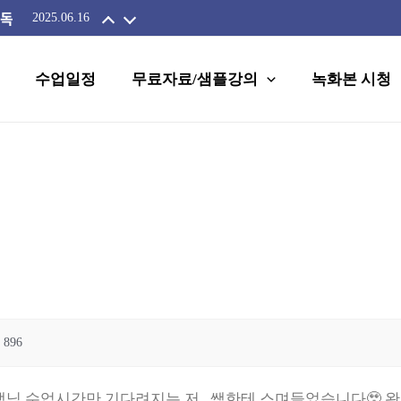
필독
2025.06.16
수업일정
무료자료/샘플강의
녹화본 시청
896
 수업시간만 기다려지는 저.. 쌤한테 스며들었습니다🥹 완전