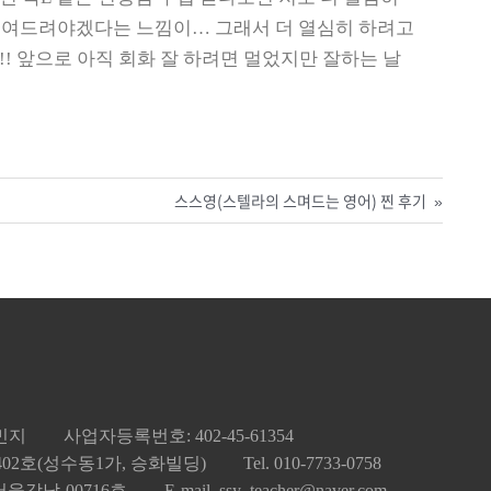
 보여드려야겠다는 느낌이… 그래서 더 열심히 하려고
! 앞으로 아직 회화 잘 하려면 멀었지만 잘하는 날
스스영(스텔라의 스며드는 영어) 찐 후기
»
김민지
사업자등록번호: 402-45-61354
 402호(성수동1가, 승화빌딩)
Tel. 010-7733-0758
울강남-00716호
E-mail. ssy_teacher@naver.com